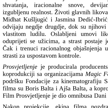
shvatanja, iracionalne snove, devij
izgubljenu realnost. Životi glavnih liko
Midhat Kušljugić i Jasmina Dedić-Ibrić
odvijaju negdje drugdje, dok su njihovi
vlastitom ludilu. Oslabljeni umovi li
oduprijeti se užicima, a strast postaje 
Čak i trenuci racionalnog objašnjenja u
strasti za uspostavom kontrole.
Prosvjetljenje
je producirala producen
koprodukciji sa organizacijama
Magic Fa
podršku Fondacije za kinematografiju S
filma su Boris Balta i Ajša Balta, a kopr
Film Prosvjetljenje je dio omnibusa Dani 
Nakon projekcije, ekipa filma pozdr