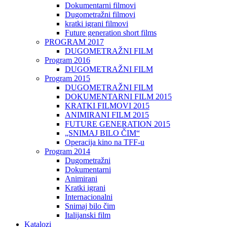
Dokumentarni filmovi
Dugometražni filmovi
kratki igrani filmovi
Future generation short films
PROGRAM 2017
DUGOMETRAŽNI FILM
Program 2016
DUGOMETRAŽNI FILM
Program 2015
DUGOMETRAŽNI FILM
DOKUMENTARNI FILM 2015
KRATKI FILMOVI 2015
ANIMIRANI FILM 2015
FUTURE GENERATION 2015
„SNIMAJ BILO ČIM“
Operacija kino na TFF-u
Program 2014
Dugometražni
Dokumentarni
Animirani
Kratki igrani
Internacionalni
Snimaj bilo čim
Italijanski film
Katalozi