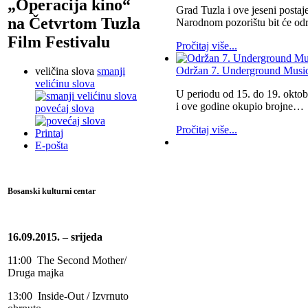
„Operacija kino“
Grad Tuzla i ove jeseni postaj
na Četvrtom Tuzla
Narodnom pozorištu bit će od
Film Festivalu
Pročitaj više...
Održan 7. Underground Music 
veličina slova
smanji
velićinu slova
U periodu od 15. do 19. oktob
i ove godine okupio brojne…
povećaj slova
Pročitaj više...
Printaj
E-pošta
Bosanski kulturni centar
16.09.2015. – srijeda
11:00 The Second Mother/
Druga majka
13:00 Inside-Out / Izvrnuto