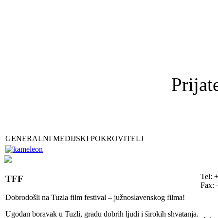
Prijat
GENERALNI MEDIJSKI POKROVITELJ
Tel: 
TFF
Fax: 
Dobrodošli na Tuzla film festival – južnoslavenskog filma!
Ugodan boravak u Tuzli, gradu dobrih ljudi i širokih shvatanja.