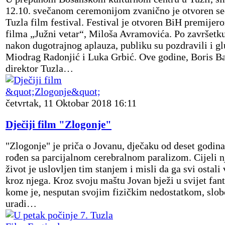
12.10. svečanom ceremonijom zvanično je otvoren s
Tuzla film festival. Festival je otvoren BiH premijer
filma „Južni vetar“, Miloša Avramovića. Po završetk
nakon dugotrajnog aplauza, publiku su pozdravili i g
Miodrag Radonjić i Luka Grbić. Ove godine, Boris Ba
direktor Tuzla…
četvrtak, 11 Oktobar 2018 16:11
Dječiji film "Zlogonje"
"Zlogonje" je priča o Jovanu, dječaku od deset godina
rođen sa parcijalnom cerebralnom paralizom. Cijeli 
život je uslovljen tim stanjem i misli da ga svi ostali 
kroz njega. Kroz svoju maštu Jovan bježi u svijet fant
kome je, nesputan svojim fizičkim nedostatkom, slo
uradi…