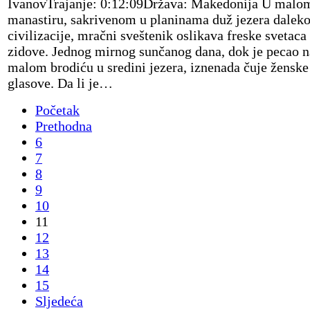
IvanovTrajanje: 0:12:09Država: Makedonija U malo
manastiru, sakrivenom u planinama duž jezera dalek
civilizacije, mračni sveštenik oslikava freske svetaca
zidove. Jednog mirnog sunčanog dana, dok je pecao 
malom brodiću u sredini jezera, iznenada čuje ženske
glasove. Da li je…
Početak
Prethodna
6
7
8
9
10
11
12
13
14
15
Sljedeća