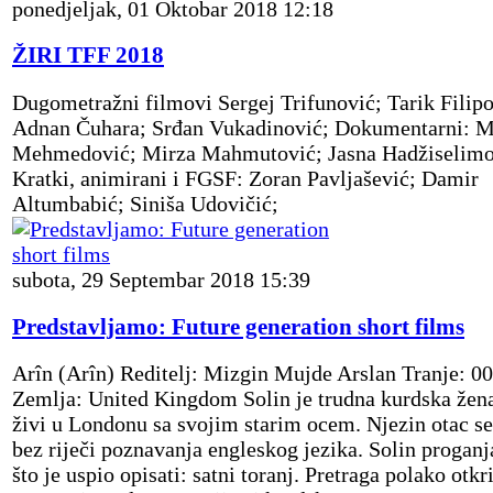
ponedjeljak, 01 Oktobar 2018 12:18
ŽIRI TFF 2018
Dugometražni filmovi Sergej Trifunović; Tarik Filipo
Adnan Čuhara; Srđan Vukadinović; Dokumentarni: M
Mehmedović; Mirza Mahmutović; Jasna Hadžiselimo
Kratki, animirani i FGSF: Zoran Pavljašević; Damir
Altumbabić; Siniša Udovičić;
subota, 29 Septembar 2018 15:39
Predstavljamo: Future generation short films
Arîn (Arîn) Reditelj: Mizgin Mujde Arslan Tranje: 0
Zemlja: United Kingdom Solin je trudna kurdska žen
živi u Londonu sa svojim starim ocem. Njezin otac se
bez riječi poznavanja engleskog jezika. Solin proganj
što je uspio opisati: satni toranj. Pretraga polako otkr