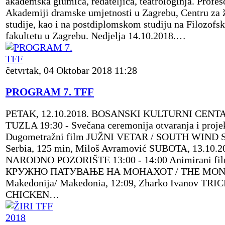
akademska glumica, redateljica, teatrologinja. Profes
Akademiji dramske umjetnosti u Zagrebu, Centru za 
studije, kao i na postdiplomskom studiju na Filozof
fakultetu u Zagrebu. Nedjelja 14.10.2018.…
četvrtak, 04 Oktobar 2018 11:28
PROGRAM 7. TFF
PETAK, 12.10.2018. BOSANSKI KULTURNI CENT
TUZLA 19:30 - Svečana ceremonija otvaranja i proje
Dugometražni film JUŽNI VETAR / SOUTH WIND Sr
Serbia, 125 min, Miloš Avramović SUBOTA, 13.10.2
NARODNO POZORIŠTE 13:00 - 14:00 Animirani fi
КРУЖНО ПАТУВАЊЕ НА МОНАХОТ / THE MO
Makedonija/ Makedonia, 12:09, Zharko Ivanov TRI
CHICKEN…