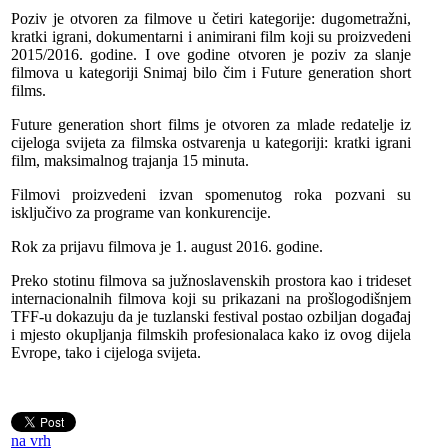
Poziv je otvoren za filmove u četiri kategorije: dugometražni,
kratki igrani, dokumentarni i animirani film koji su proizvedeni
2015/2016. godine. I ove godine otvoren je poziv za slanje
filmova u kategoriji Snimaj bilo čim i Future generation short
films.
Future generation short films je otvoren za mlade redatelje iz
cijeloga svijeta za filmska ostvarenja u kategoriji: kratki igrani
film, maksimalnog trajanja 15 minuta.
Filmovi proizvedeni izvan spomenutog roka pozvani su
isključivo za programe van konkurencije.
Rok za prijavu filmova je 1. august 2016. godine.
Preko stotinu filmova sa južnoslavenskih prostora kao i trideset
internacionalnih filmova koji su prikazani na prošlogodišnjem
TFF-u dokazuju da je tuzlanski festival postao ozbiljan događaj
i mjesto okupljanja filmskih profesionalaca kako iz ovog dijela
Evrope, tako i cijeloga svijeta.
na vrh