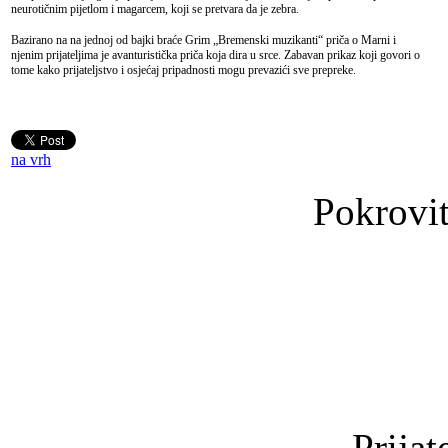
neurotičnim pijetlom i magarcem, koji se pretvara da je zebra.
Bazirano na na jednoj od bajki braće Grim „Bremenski muzikanti“ priča o Marni i
njenim prijateljima je avanturistička priča koja dira u srce. Zabavan prikaz koji govori o
tome kako prijateljstvo i osjećaj pripadnosti mogu prevazići sve prepreke.
na vrh
Pokrovit
Prijat