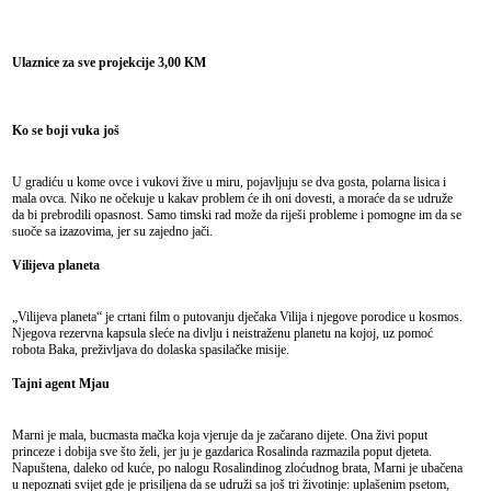
Ulaznice za sve projekcije 3,00 KM
Ko se boji vuka još
U gradiću u kome ovce i vukovi žive u miru, pojavljuju se dva gosta, polarna lisica i
mala ovca. Niko ne očekuje u kakav problem će ih oni dovesti, a moraće da se udruže
da bi prebrodili opasnost. Samo timski rad može da riješi probleme i pomogne im da se
suoče sa izazovima, jer su zajedno jači.
Vilijeva planeta
„Vilijeva planeta“ je crtani film o putovanju dječaka Vilija i njegove porodice u kosmos.
Njegova rezervna kapsula sleće na divlju i neistraženu planetu na kojoj, uz pomoć
robota Baka, preživljava do dolaska spasilačke misije.
Tajni agent Mjau
Marni je mala, bucmasta mačka koja vjeruje da je začarano dijete. Ona živi poput
princeze i dobija sve što želi, jer ju je gazdarica Rosalinda razmazila poput djeteta.
Napuštena, daleko od kuće, po nalogu Rosalindinog zloćudnog brata, Marni je ubačena
u nepoznati svijet gde je prisiljena da se udruži sa još tri životinje: uplašenim psetom,