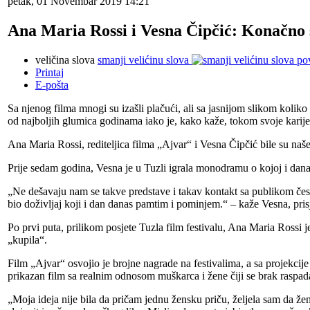
petak, 01 Novembar 2019 14:21
Ana Maria Rossi i Vesna Čipčić: Konačno su
veličina slova
smanji velićinu slova
po
Printaj
E-pošta
Sa njenog filma mnogi su izašli plačući, ali sa jasnijom slikom koliko
od najboljih glumica godinama iako je, kako kaže, tokom svoje karijer
Ana Maria Rossi, rediteljica filma „Ajvar“ i Vesna Čipčić bile su naš
Prije sedam godina, Vesna je u Tuzli igrala monodramu o kojoj i dana
„Ne dešavaju nam se takve predstave i takav kontakt sa publikom čest
bio doživljaj koji i dan danas pamtim i pominjem.“ – kaže Vesna, pri
Po prvi puta, prilikom posjete Tuzla film festivalu, Ana Maria Rossi je
„kupila“.
Film „Ajvar“ osvojio je brojne nagrade na festivalima, a sa projekcij
prikazan film sa realnim odnosom muškarca i žene čiji se brak raspad
„Moja ideja nije bila da pričam jednu žensku priču, željela sam da že