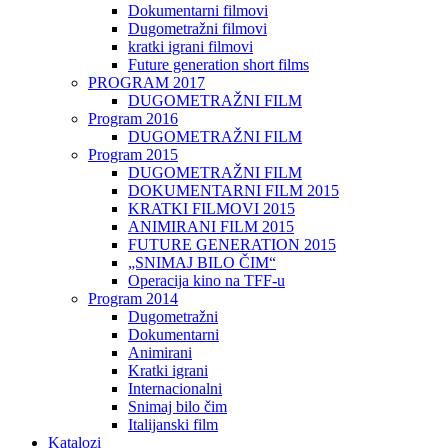
Dokumentarni filmovi
Dugometražni filmovi
kratki igrani filmovi
Future generation short films
PROGRAM 2017
DUGOMETRAŽNI FILM
Program 2016
DUGOMETRAŽNI FILM
Program 2015
DUGOMETRAŽNI FILM
DOKUMENTARNI FILM 2015
KRATKI FILMOVI 2015
ANIMIRANI FILM 2015
FUTURE GENERATION 2015
„SNIMAJ BILO ČIM“
Operacija kino na TFF-u
Program 2014
Dugometražni
Dokumentarni
Animirani
Kratki igrani
Internacionalni
Snimaj bilo čim
Italijanski film
Katalozi