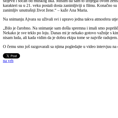
slojevit i sočan od muškog lika. Mislim da sam to izbjegla ovom žen
karakteri su u 21. veku postali dosta zanimljiviji u filmu. Konačno s
zanimljiv unutrašnji život žene.“ – kaže Ana Maria.
Na snimanju Ajvara su uživali svi i upravo jedna takva atmosfera utjeca
„Bilo je čarobno. Na snimanje sam došla spremna i imali smo poprilič
Nekako je sve teklo po loju. Danas mi je nekako gotovo važnije s kim
nisam luda, ali kada vidim da je dobra ekipa tome se najviše radujem
O čemu smo još razgovarali sa njima pogledajte u video intervjuu na of
na vrh