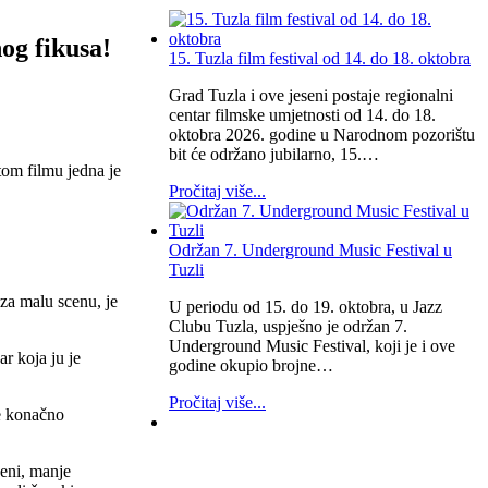
og fikusa!
15. Tuzla film festival od 14. do 18. oktobra
Grad Tuzla i ove jeseni postaje regionalni
centar filmske umjetnosti od 14. do 18.
oktobra 2026. godine u Narodnom pozorištu
bit će održano jubilarno, 15.…
tom filmu jedna je
Pročitaj više...
Održan 7. Underground Music Festival u
Tuzli
za malu scenu, je
U periodu od 15. do 19. oktobra, u Jazz
Clubu Tuzla, uspješno je održan 7.
Underground Music Festival, koji je i ove
ar koja ju je
godine okupio brojne…
Pročitaj više...
je konačno
ceni, manje