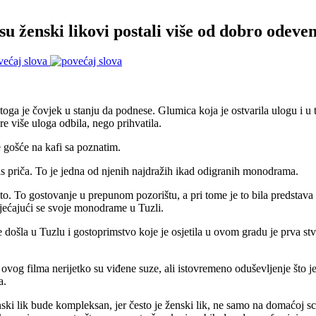
 ženski likovi postali više od dobro odeven
većaj slova
 toga je čovjek u stanju da podnese. Glumica koja je ostvarila ulogu i u 
e više uloga odbila, nego prihvatila.
e gošće na kafi sa poznatim.
s priča. To je jedna od njenih najdražih ikad odigranih monodrama.
o. To gostovanje u prepunom pozorištu, a pri tome je to bila predstava 
sjećajući se svoje monodrame u Tuzli.
 došla u Tuzlu i gostoprimstvo koje je osjetila u ovom gradu je prva stv
e ovog filma nerijetko su viđene suze, ali istovremeno oduševljenje što 
a.
nski lik bude kompleksan, jer često je ženski lik, ne samo na domaćoj s