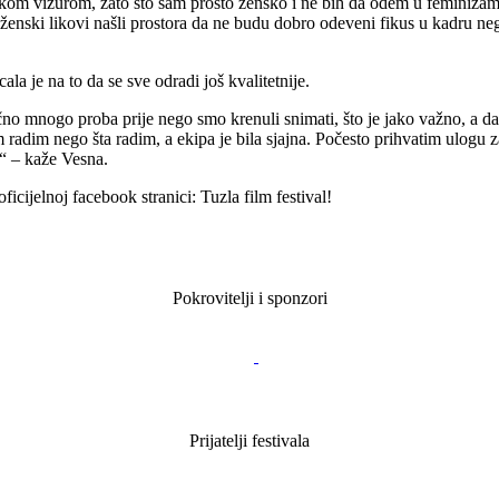
skom vizurom, zato što sam prosto žensko i ne bih da odem u feminizam,
u ženski likovi našli prostora da ne budu dobro odeveni fikus u kadru ne
la je na to da se sve odradi još kvalitetnije.
no mnogo proba prije nego smo krenuli snimati, što je jako važno, a da
 radim nego šta radim, a ekipa je bila sjajna. Počesto prihvatim ulogu
.“ – kaže Vesna.
icijelnoj facebook stranici: Tuzla film festival!
Pokrovitelji i sponzori
Prijatelji festivala