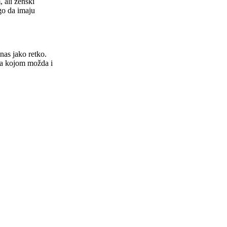
 ali ženski
go da imaju
nas jako retko.
 za kojom možda i