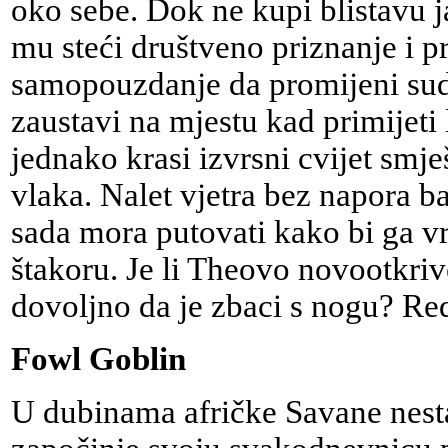
oko sebe. Dok ne kupi blistavu j
mu steći društveno priznanje i p
samopouzdanje da promijeni sud
zaustavi na mjestu kad primijeti 
jednako krasi izvrsni cvijet smj
vlaka. Nalet vjetra bez napora b
sada mora putovati kako bi ga v
štakoru. Je li Theovo novootkr
dovoljno da je zbaci s nogu? Redi
Fowl Goblin
U dubinama afričke Savane nestaš