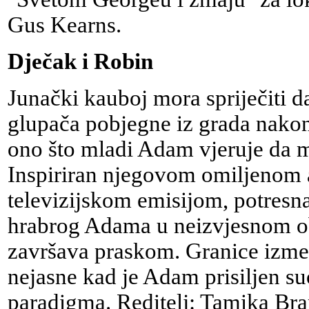
Gus Kearns.
Dječak i Robin
Junački kauboj mora spriječiti
glupača pobjegne iz grada nakon
ono što mladi Adam vjeruje da mo
Inspiriran njegovom omiljenom 
televizijskom emisijom, potresna
hrabrog Adama u neizvjesnom o
završava praskom. Granice izmeđ
nejasne kad je Adam prisiljen s
paradigma. Reditelj: Tamika Br