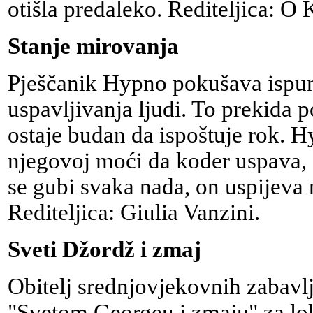
otišla predaleko. Rediteljica: O
Stanje mirovanja
Pješčanik Hypno pokušava ispun
uspavljivanja ljudi. To prekida 
ostaje budan da ispoštuje rok. H
njegovoj moći da koder uspava, 
se gubi svaka nada, on uspijeva
Rediteljica: Giulia Vanzini.
Sveti Džordž i zmaj
Obitelj srednjovjekovnih zabavl
"Svetom Georgeu i zmaju" za lok