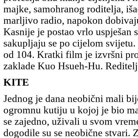
majke, samohranog roditelja, iš
marljivo radio, napokon dobivaju
Kasnije je postao vrlo uspješan 
sakupljaju se po cijelom svijetu
od 104. Kratki film je izvršni pr
zaklade Kuo Hsueh-Hu. Reditel
KITE
Jednog je dana neobični mali bi
ogromnu kutiju u kojoj je bio mali
se zajedno, uživali u svom vrem
dogodile su se neobične stvari. Z