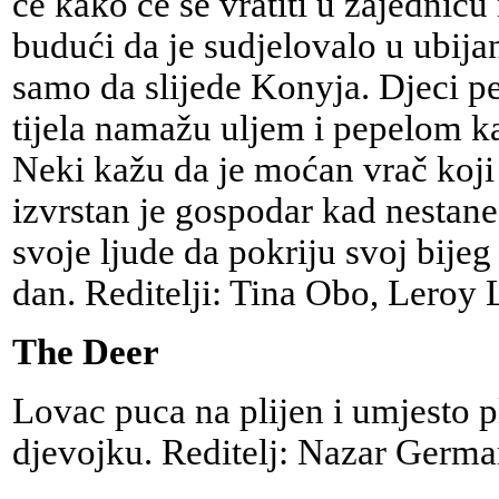
će kako će se vratiti u zajednicu
budući da je sudjelovalo u ubijan
samo da slijede Konyja. Djeci p
tijela namažu uljem i pepelom ka
Neki kažu da je moćan vrač koji 
izvrstan je gospodar kad nestane
svoje ljude da pokriju svoj bijeg
dan. Reditelji: Tina Obo, Leroy
The Deer
Lovac puca na plijen i umjesto p
djevojku. Reditelj: Nazar Germa