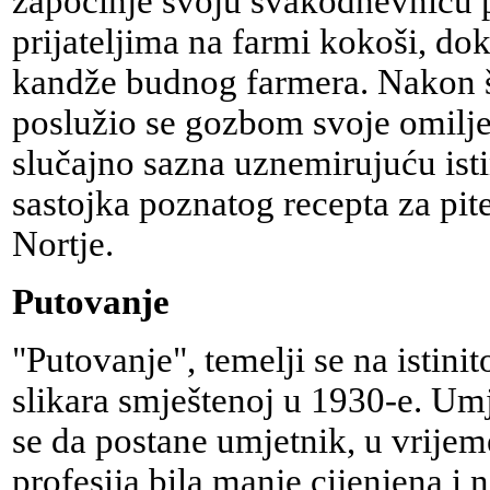
započinje svoju svakodnevnicu 
prijateljima na farmi kokoši, do
kandže budnog farmera. Nakon št
poslužio se gozbom svoje omilje
slučajno sazna uznemirujuću ist
sastojka poznatog recepta za pit
Nortje.
Putovanje
"Putovanje", temelji se na istini
slikara smještenoj u 1930-e. U
se da postane umjetnik, u vrijem
profesija bila manje cijenjena i