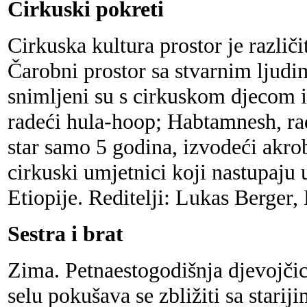
Cirkuski pokreti
Cirkuska kultura prostor je različit
Čarobni prostor sa stvarnim ljudi
snimljeni su s cirkuskom djecom i
radeći hula-hoop; Habtamnesh, ra
star samo 5 godina, izvodeći akrob
cirkuski umjetnici koji nastupaju
Etiopije. Reditelji: Lukas Berger
Sestra i brat
Zima. Petnaestogodišnja djevojč
selu pokušava se zbližiti sa starij