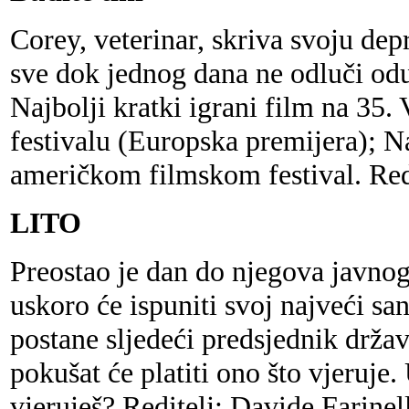
Corey, veterinar, skriva svoju depre
sve dok jednog dana ne odluči oduz
Najbolji kratki igrani film na 35
festivalu (Europska premijera); N
američkom filmskom festival. Redi
LITO
Preostao je dan do njegova javno
uskoro će ispuniti svoj najveći san
postane sljedeći predsjednik držav
pokušat će platiti ono što vjeruje.
vjeruješ? Reditelj: Davide Farinel