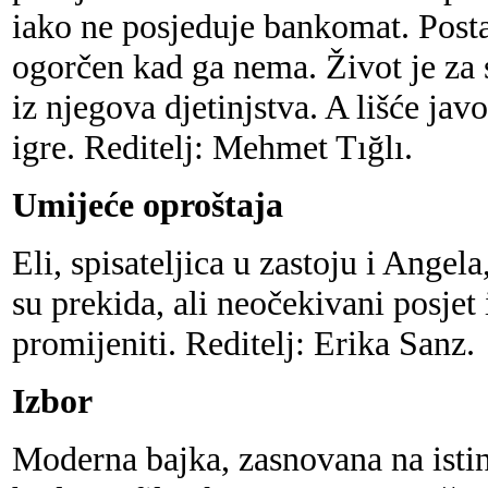
iako ne posjeduje bankomat. Posta
ogorčen kad ga nema. Život je za s
iz njegova djetinjstva. A lišće jav
igre. Reditelj: Mehmet Tığlı.
Umijeće oproštaja
Eli, spisateljica u zastoju i Ange
su prekida, ali neočekivani posjet 
promijeniti. Reditelj: Erika Sanz.
Izbor
Moderna bajka, zasnovana na istin