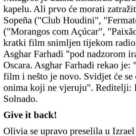
kapelu. Ali prvo će morati zatražit
Sopeña ("Club Houdini", "Fermat
("Morangos com Açúcar", "Paixão"
kratki film snimljen tijekom radi
Asghar Farhadi "pod nadzorom ir
Oscara. Asghar Farhadi rekao je: "S
film i nešto je novo. Svidjet će s
onima koji ne vjeruju". Reditelji
Solnado.
Give it back!
Olivia se upravo preselila u Izra