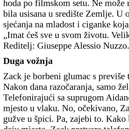
hoda po filmskom setu. Ne može ra
bila usisana u središte Zemlje. U
sjećanja na mladost i ciganke koja j
„Imat ćeš sve u svom životu. Veliki
Reditelj: Giuseppe Alessio Nuzzo
Duga vožnja
Zack je borbeni glumac s previše t
Nakon dana razočaranja, samo želi s
Telefonirajući sa suprugom Aidan
mjesto u vlaku. No, očekivano, Za
gužve u špici. Pa, zajebi to. Kako