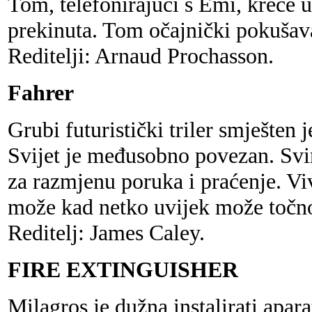
Tom, telefonirajući s Emi, kreće 
prekinuta. Tom očajnički pokušav
Reditelji: Arnaud Prochasson.
Fahrer
Grubi futuristički triler smješten 
Svijet je međusobno povezan. Svim
za razmjenu poruka i praćenje. Viv
može kad netko uvijek može točno 
Reditelj: James Caley.
FIRE EXTINGUISHER
Milagros je dužna instalirati apar