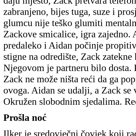
daju mjesto, Zack pretvara telefon
zabranjeno, bijes tuga, suze i pr
glumcu nije teško glumiti mentaln
Zackove smicalice, igra zajedno. 
predaleko i Aidan počinje propiti
stigne na odredište, Zack zatekne
Njegovom je partneru bilo dosta. 
Zack ne može ništa reći da ga pop
ovoga. Aidan se udalji, a Zack se 
Okružen slobodnim sjedalima. Red
Prošla noć
Ilker je sredovječni čovjek koji r