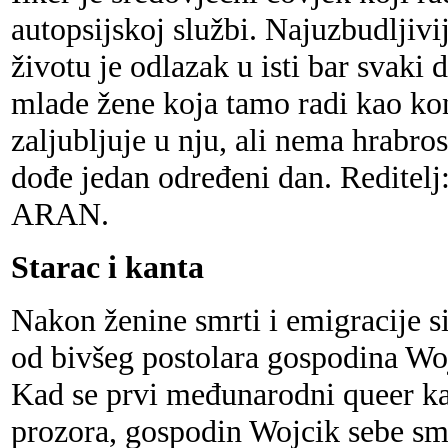
autopsijskoj službi. Najuzbudljiv
životu je odlazak u isti bar svaki
mlade žene koja tamo radi kao kon
zaljubljuje u nju, ali nema hrabro
dođe jedan određeni dan. Red
ARAN.
Starac i kanta
Nakon ženine smrti i emigracije s
od bivšeg postolara gospodina Woj
Kad se prvi međunarodni queer ka
prozora, gospodin Wojcik sebe sma