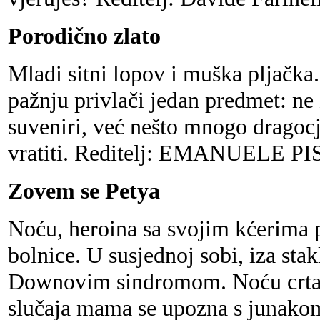
Porodično zlato
Mladi sitni lopov i muška pljač
pažnju privlači jedan predmet: ne 
suveniri, već nešto mnogo dragocj
vratiti. Reditelj: EMANUELE P
Zovem se Petya
Noću, heroina sa svojim kćerima p
bolnice. U susjednoj sobi, iza stak
Downovim sindromom. Noću crta 
slučaja mama se upozna s junakom 