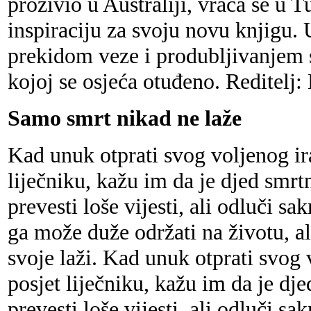
proživio u Australiji, vraća se u 
inspiraciju za svoju novu knjigu. 
prekidom veze i produbljivanjem s
kojoj se osjeća otuđeno. Reditelj
Samo smrt nikad ne laže
Kad unuk otprati svog voljenog ir
liječniku, kažu im da je djed smrt
prevesti loše vijesti, ali odluči sak
ga može duže održati na životu, al
svoje laži. Kad unuk otprati svog
posjet liječniku, kažu im da je dj
prevesti loše vijesti, ali odluči sak