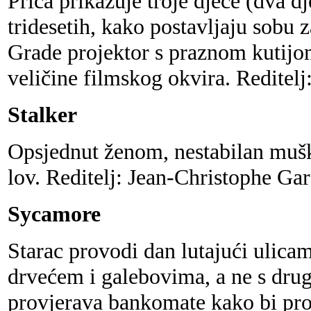
Priča prikazuje troje djece (dva d
tridesetih, kako postavljaju sobu 
Grade projektor s praznom kutijom
veličine filmskog okvira. Reditelj
Stalker
Opsjednut ženom, nestabilan muš
lov. Reditelj: Jean-Christophe Gar
Sycamore
Starac provodi dan lutajući ulica
drvećem i galebovima, a ne s drug
provjerava bankomate kako bi pro