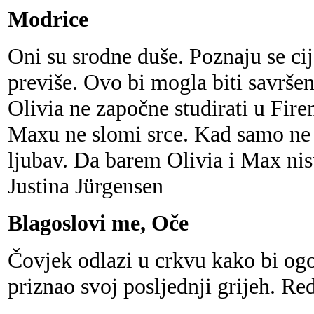
Modrice
Oni su srodne duše. Poznaju se cij
previše. Ovo bi mogla biti savrše
Olivia ne započne studirati u Fir
Maxu ne slomi srce. Kad samo ne b
ljubav. Da barem Olivia i Max nisu
Justina Jürgensen
Blagoslovi me, Oče
Čovjek odlazi u crkvu kako bi o
priznao svoj posljednji grijeh. Re