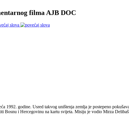
mentarnog filma AJB DOC
većaj slova
ća 1992. godine. Usred takvog uništenja zemlja je postepeno pokušavala
titi Bosnu i Hercegovinu na kartu svijeta. Misiju je vodio Mirza Delibaš