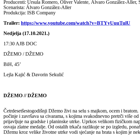
Producenti: Úrsula Romero, Oliver Valente, Álvaro González-Aller, 
Scenarista: Álvaro González-Aller
Produkcija: ISB Company
Trailer:
https://www.youtube.com/watch?v=BTYyUuuTulU
Nedjelja (17.10.2021.)
17:30 AJB DOC
DŽEMO / DŽEMO
BiH, 45’
Lejla Kajić & Davorin Sekulić
DŽEMO // DŽEMO
Četrdesetšestogodišnji Džemo živi na selu s majkom, ocem i bratom. 
počinje i završava sa civarama, s kojima svakodnevno pretrči više o
prijavljuje na gradske i planinske utrke. Uprkos velikom fizičkom napo
osvaja zlatne medalje. Od ostalih trkača razlikuje se po izgledu, pona
Džemu kroz velike životne utrke vodi sjećanje na brata s kojim je ne