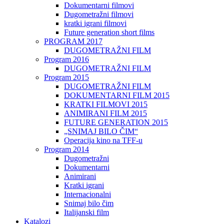
Dokumentarni filmovi
Dugometražni filmovi
kratki igrani filmovi
Future generation short films
PROGRAM 2017
DUGOMETRAŽNI FILM
Program 2016
DUGOMETRAŽNI FILM
Program 2015
DUGOMETRAŽNI FILM
DOKUMENTARNI FILM 2015
KRATKI FILMOVI 2015
ANIMIRANI FILM 2015
FUTURE GENERATION 2015
„SNIMAJ BILO ČIM“
Operacija kino na TFF-u
Program 2014
Dugometražni
Dokumentarni
Animirani
Kratki igrani
Internacionalni
Snimaj bilo čim
Italijanski film
Katalozi