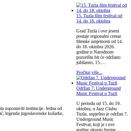
15. Tuzla film festival od
14. do 18. oktobra
Grad Tuzla i ove jeseni
postaje regionalni centar
filmske umjetnosti od 14.
do 18. oktobra 2026.
godine u Narodnom
pozorištu bit će održano
jubilarno, 15.…
Pročitaj više...
Održan 7. Underground
Music Festival u Tuzli
U periodu od 15. do 19.
 uspostaviti institucije. Jedna od
oktobra, u Jazz Clubu
ić, legenda jugoslavenske košarke,
Tuzla, uspješno je održan 7.
Underground Music
Festival, koji je i ove
godine okupio brojne…