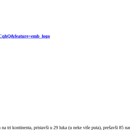
RCqhQ&feature=emb_logo
 na tri kontinenta, pristavši u 29 luka (u neke više puta), prešavši 85 n