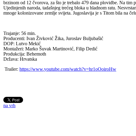
brzinom od 12 čvorova, za što je trebalo 479 dana plovidbe. Na tim 
Ujedinjenih naroda, tadašnjeg trećeg bloka u hladnom ratu. Nesvrstani
mnoge kolonizovane zemlje svijeta. Jugoslavija je s Titom bila na čel
Trajanje: 56 min.
Producenti: Ivan Živković Žika, Juroslav Buljubašić
DOP: Lutvo Mekić
Montažeri: Marko Šuvak Martinović, Filip Dedić
Produkcija: Behemoth
Država: Hrvatska
Trailer:
https://www.youtube.com/watch?v=hr1oOoiroHw
na vrh