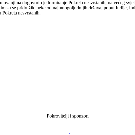
putovanjima dogovorio je formiranje Pokreta nesvrstanih, najvećeg svj
m su se pridružile neke od najmnogoljudnijih država, poput Indije, Indo
u Pokreta nesvrstanih.
Pokrovitelji i sponzori