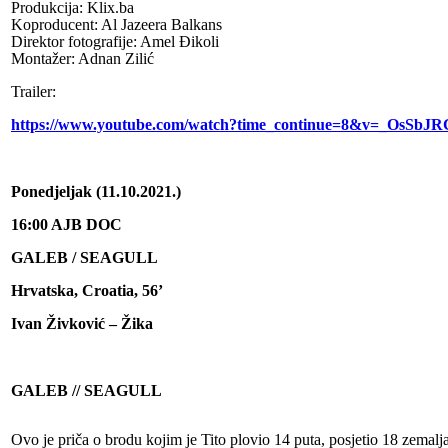
Produkcija: Klix.ba
Koproducent: Al Jazeera Balkans
Direktor fotografije: Amel Đikoli
Montažer: Adnan Zilić
Trailer:
https://www.youtube.com/watch?time_continue=8&v=_OsSbJ
Ponedjeljak (11.10.2021.)
16:00 AJB DOC
GALEB / SEAGULL
Hrvatska, Croatia, 56’
Ivan Živković – Žika
GALEB // SEAGULL
Ovo je priča o brodu kojim je Tito plovio 14 puta, posjetio 18 zemalja