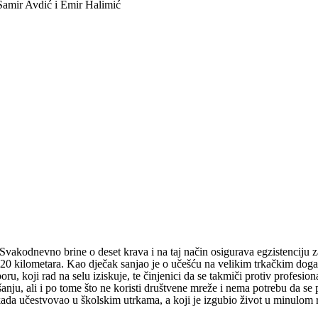
Samir Avdić i Emir Halimić
Svakodnevno brine o deset krava i na taj način osigurava egzistenciju 
d 20 kilometara. Kao dječak sanjao je o učešću na velikim trkačkim dog
ru, koji rad na selu iziskuje, te činjenici da se takmiči protiv profesio
šanju, ali i po tome što ne koristi društvene mreže i nema potrebu da se
kada učestvovao u školskim utrkama, a koji je izgubio život u minulom r