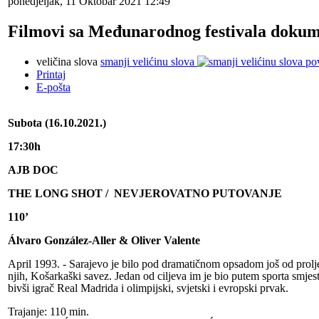
ponedjeljak, 11 Oktobar 2021 12:49
Filmovi sa Međunarodnog festivala doku
veličina slova
smanji velićinu slova
po
Printaj
E-pošta
Subota (16.10.2021.)
17:30h
AJB DOC
THE LONG SHOT /
NEVJEROVATNO PUTOVANJE
110’
Álvaro González-Aller & Oliver Valente
April 1993. - Sarajevo je bilo pod dramatičnom opsadom još od prolje
njih, Košarkaški savez. Jedan od ciljeva im je bio putem sporta smjes
bivši igrač Real Madrida i olimpijski, svjetski i evropski prvak.
Trajanje: 110 min.