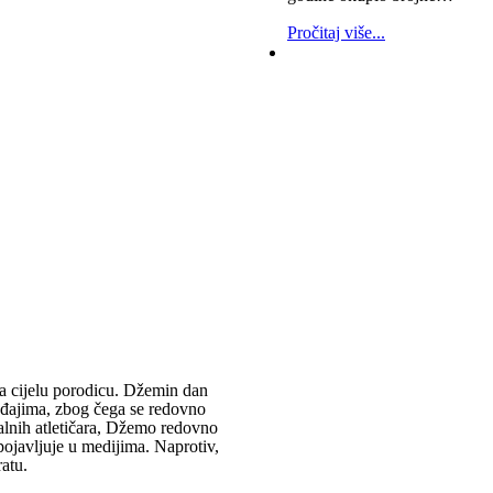
Pročitaj više...
za cijelu porodicu. Džemin dan
ađajima, zbog čega se redovno
nalnih atletičara, Džemo redovno
 pojavljuje u medijima. Naprotiv,
atu.