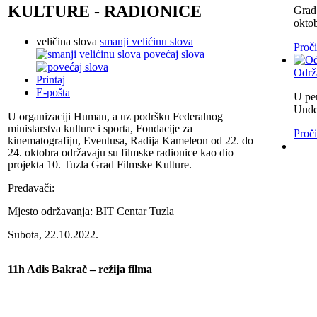
KULTURE - RADIONICE
Grad 
okto
veličina slova
smanji velićinu slova
Proči
povećaj slova
Održ
Printaj
E-pošta
U per
Unde
U organizaciji Human, a uz podršku Federalnog
ministarstva kulture i sporta, Fondacije za
Proči
kinematografiju, Eventusa, Radija Kameleon od 22. do
24. oktobra održavaju su filmske radionice kao dio
projekta 10. Tuzla Grad Filmske Kulture.
Predavači:
Mjesto održavanja: BIT Centar Tuzla
Subota, 22.10.2022.
11h Adis Bakrač – režija filma