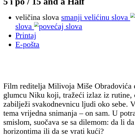
5 i po / 15 and a Half
veličina slova
smanji velićinu slova
slova
Printaj
E-pošta
Film reditelja Milivoja Miše Obradovića
glumcu Niku koji, tražeći izlaz iz rutin
zabilježi svakodnevnicu ljudi oko sebe. 
tema vrijedna snimanja – on sam. U potra
smislom, suočava se sa dilemom: da li da
horizontima ili da se vrati kući?