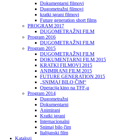
Dokumentarni filmovi
Dugometražni filmovi
kratki igrani filmovi
Future generation short films
PROGRAM 2017
DUGOMETRAŽNI FILM
Program 2016
DUGOMETRAŽNI FILM
Program 2015
DUGOMETRAŽNI FILM
DOKUMENTARNI FILM 2015
KRATKI FILMOVI 2015
ANIMIRANI FILM 2015
FUTURE GENERATION 2015
„SNIMAJ BILO ČIM“
Operacija kino na TFF-u
Program 2014
Dugometražni
Dokumentarni
Animirani
Kratki igrani
Internacionalni
Snimaj bilo čim
Italijanski film
Katalozi