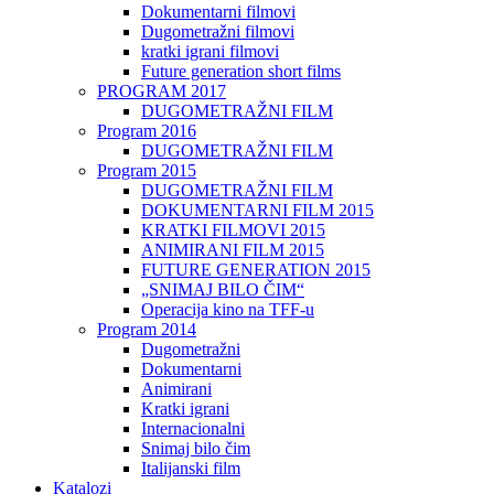
Dokumentarni filmovi
Dugometražni filmovi
kratki igrani filmovi
Future generation short films
PROGRAM 2017
DUGOMETRAŽNI FILM
Program 2016
DUGOMETRAŽNI FILM
Program 2015
DUGOMETRAŽNI FILM
DOKUMENTARNI FILM 2015
KRATKI FILMOVI 2015
ANIMIRANI FILM 2015
FUTURE GENERATION 2015
„SNIMAJ BILO ČIM“
Operacija kino na TFF-u
Program 2014
Dugometražni
Dokumentarni
Animirani
Kratki igrani
Internacionalni
Snimaj bilo čim
Italijanski film
Katalozi