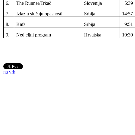
6.
The Runner/Trkač
Slovenija
5:39
7.
Izlaz u slučaju opasnosti
Srbija
14:57
8.
Kafa
Srbija
9:51
9.
Nedjeljni program
Hrvatska
10:30
na vrh