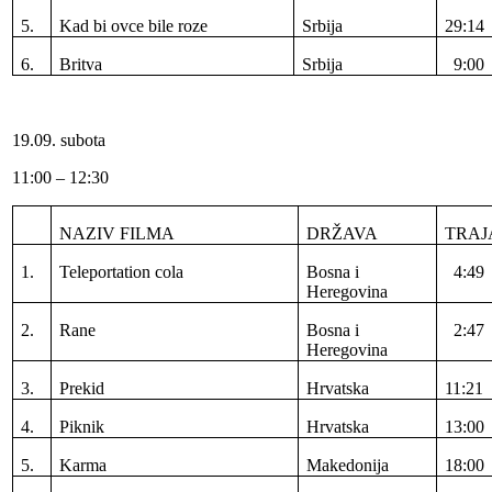
5.
Kad bi ovce bile roze
Srbija
29:14
6.
Britva
Srbija
9:00
19.09. subota
11:00 – 12:30
NAZIV FILMA
DRŽAVA
TRAJ
1.
Teleportation cola
Bosna i
4:49
Heregovina
2.
Rane
Bosna i
2:47
Heregovina
3.
Prekid
Hrvatska
11:21
4.
Piknik
Hrvatska
13:00
5.
Karma
Makedonija
18:00