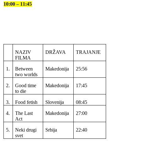
10:00 – 11:45
NAZIV
DRŽAVA
TRAJANJE
FILMA
1.
Between
Makedonija
25:56
two worlds
2.
Good time
Makedonija
17:45
to die
3.
Food fetish
Slovenija
08:45
4.
The Last
Makedonija
27:00
Act
5.
Neki drugi
Srbija
22:40
svet