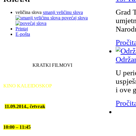
Grad T
veličina slova
smanji velićinu slova
povećaj slova
umjetn
Narodn
Printaj
E-pošta
Pročita
Održan
KRATKI FILMOVI
U peri
uspješ
KINO KALEIDOSKOP
i ove 
Pročita
11.09.2014., četvrak
10:00 – 11:45