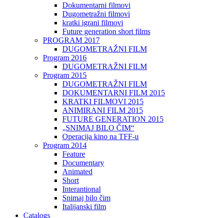
Dokumentarni filmovi
Dugometražni filmovi
kratki igrani filmovi
Future generation short films
PROGRAM 2017
DUGOMETRAŽNI FILM
Program 2016
DUGOMETRAŽNI FILM
Program 2015
DUGOMETRAŽNI FILM
DOKUMENTARNI FILM 2015
KRATKI FILMOVI 2015
ANIMIRANI FILM 2015
FUTURE GENERATION 2015
„SNIMAJ BILO ČIM“
Operacija kino na TFF-u
Program 2014
Feature
Documentary
Animated
Short
Interantional
Snimaj bilo čim
Italijanski film
Catalogs