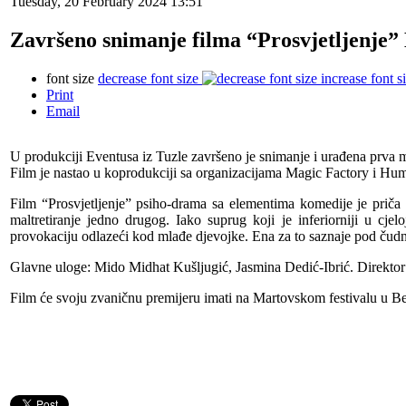
Tuesday, 20 February 2024 13:51
Završeno snimanje filma “Prosvjetljenje” 
font size
decrease font size
increase font s
Print
Email
U produkciji Eventusa iz Tuzle završeno je snimanje i urađena prva mo
Film je nastao u koprodukciji sa organizacijama Magic Factory i Hum
Film “Prosvjetljenje” psiho-drama sa elementima komedije je priča 
maltretiranje jedno drugog. Iako suprug koji je inferiorniji u cjelo
provokaciju odlazeći kod mlađe djevojke. Ena za to saznaje pod čudni
Glavne uloge: Mido Midhat Kušljugić, Jasmina Dedić-Ibrić.
Direktor
Film će svoju zvaničnu premijeru imati na Martovskom festivalu u B