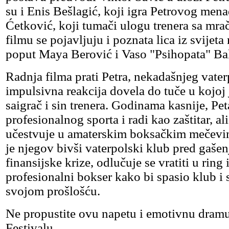
su i Enis Bešlagić, koji igra Petrovog mena
Ćetković, koji tumači ulogu trenera sa mr
filmu se pojavljuju i poznata lica iz svijeta
poput Maya Berović i Vaso "Psihopata" Ba
Radnja filma prati Petra, nekadašnjeg vaterp
impulsivna reakcija dovela do tuče u kojoj
saigrač i sin trenera. Godinama kasnije, Pet
profesionalnog sporta i radi kao zaštitar, a
učestvuje u amaterskim boksačkim mečevi
je njegov bivši vaterpolski klub pred gaše
finansijske krize, odlučuje se vratiti u ring 
profesionalni bokser kako bi spasio klub i 
svojom prošlošću.
Ne propustite ovu napetu i emotivnu dramu
Festivalu.