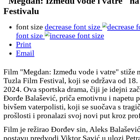
"Megdan: Između vode i vatre" na 
Festivalu
font size
decrease font size
font size
Print
Email
Film "Megdan: Između vode i vatre" stiže 
Tuzla Film Festival, koji se održava od 18.
2024. Ova sportska drama, čiji je idejni za
Đorđe Balašević, priča emotivnu i napetu p
bivšem vaterpolisti, koji se suočava s trag
prošlosti i pronalazi svoj novi put kroz pro
Film je režirao Đorđev sin, Aleks Balaševi
postavu predvodi Viktor Savić u ulozi Petra