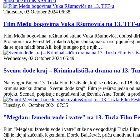
Subscribe to this RSS feed
Thursday, 03 October 2024 06:38
Film Među bogovima Vuka Ršumovića na 13. TFF-
Film Među bogovima, režiran od strane Vuka Ršumovića, donosi dirljiv
Protagonistica Fereshteh, mlada Afganistanka, nakon iscrpljujućeg pu
da se njen mlađi brat Ali, koji je stigao prije njih,…
Wednesday, 02 October 2024 05:49
Svemu dođe kraj – Kriminalistička drama na 13. Tuz
Na ovogodišnjem 13. Tuzla Film Festivalu, koji se održava od 18. d
kriminalističku dramu "Svemu dođe kraj". Film je režirao jedan od naj
projekt. Scenarij potpisuje nagrađivani književnik Ante Tomić, a pr
Tuesday, 01 October 2024 07:35
"Megdan: Između vode i vatre" na 13. Tuzla Film Fe
Film "Megdan: Između vode i vatre" stiže na ovogodišnji Tuzla Film 
čiji je idejni začetnik legendarni Đorđe Balašević, priča emotivnu i na