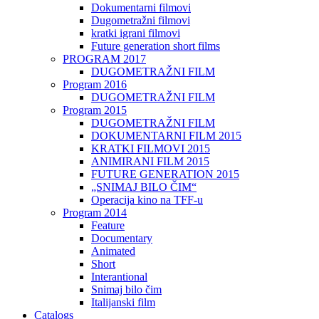
Dokumentarni filmovi
Dugometražni filmovi
kratki igrani filmovi
Future generation short films
PROGRAM 2017
DUGOMETRAŽNI FILM
Program 2016
DUGOMETRAŽNI FILM
Program 2015
DUGOMETRAŽNI FILM
DOKUMENTARNI FILM 2015
KRATKI FILMOVI 2015
ANIMIRANI FILM 2015
FUTURE GENERATION 2015
„SNIMAJ BILO ČIM“
Operacija kino na TFF-u
Program 2014
Feature
Documentary
Animated
Short
Interantional
Snimaj bilo čim
Italijanski film
Catalogs