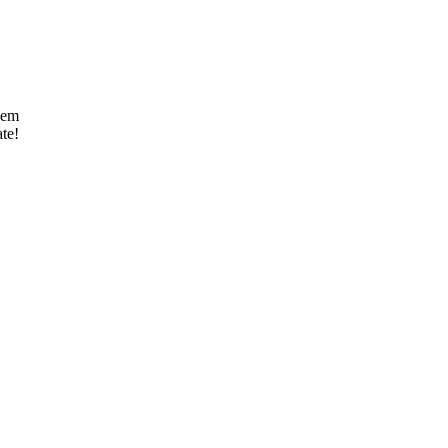
njem
te!