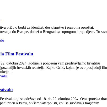
u
u priču o borbi za identitet, dostojanstvo i pravo na oproštaj.
tovanja do Evrope, dolazi u Beograd sa suprugom i troje djece. Tu saz
la Film Festivalu
o 22. oktobra 2024. godine, s ponosom vam predstavljamo hrvatsku
poznatijih hrvatskih redatelja, Rajko Grlić, kojem je ovo posljednji fil
odukcija…
stivalu
Festival, koji se održava od 18. do 22. oktobra 2024. Ova sportska dra
petu priču o Petru, bivšem vaterpolisti, koji se suočava s tragičnim