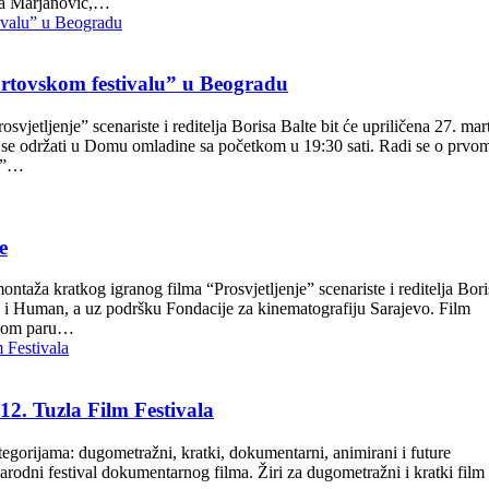
na Marjanović,…
artovskom festivalu” u Beogradu
jetljenje” scenariste i reditelja Borisa Balte bit će upriličena 27. mar
 se održati u Domu omladine sa početkom u 19:30 sati. Radi se o prvo
je”…
e
ntaža kratkog igranog filma “Prosvjetljenje” scenariste i reditelja Bori
y i Human, a uz podršku Fondacije za kinematografiju Sarajevo. Film
ačnom paru…
12. Tuzla Film Festivala
tegorijama: dugometražni, kratki, dokumentarni, animirani i future
narodni festival dokumentarnog filma. Žiri za dugometražni i kratki film