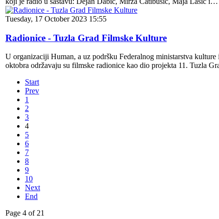
koji je radio u sastavu: Dejan Dabić, Mirza Ćatibušić, Maja Lasić i…
Tuesday, 17 October 2023 15:55
Radionice - Tuzla Grad Filmske Kulture
U organizaciji Human, a uz podršku Federalnog ministarstva kulture 
oktobra održavaju su filmske radionice kao dio projekta 11. Tuzla Gr
Start
Prev
1
2
3
4
5
6
7
8
9
10
Next
End
Page 4 of 21