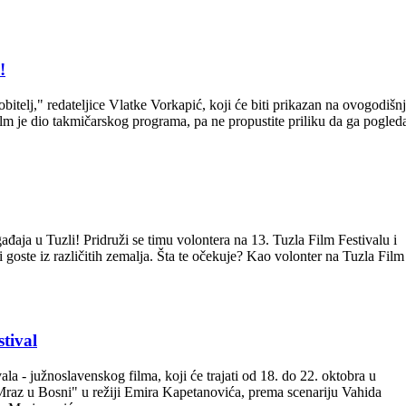
!
bitelj," redateljice Vlatke Vorkapić, koji će biti prikazan na ovogodiš
lm je dio takmičarskog programa, pa ne propustite priliku da ga pogleda
ađaja u Tuzli! Pridruži se timu volontera na 13. Tuzla Film Festivalu i
 i goste iz različitih zemalja. Šta te očekuje? Kao volonter na Tuzla Film
tival
a - južnoslavenskog filma, koji će trajati od 18. do 22. oktobra u
Mraz u Bosni" u režiji Emira Kapetanovića, prema scenariju Vahida