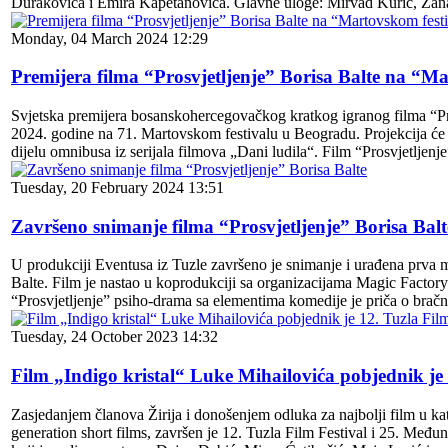
Durakovića i Emira Kapetanovića. Glavne uloge: Mirvad Kurić, Za
Monday, 04 March 2024 12:29
Premijera filma “Prosvjetljenje” Borisa Balte na “M
Svjetska premijera bosanskohercegovačkog kratkog igranog filma “Prosv
2024. godine na 71. Martovskom festivalu u Beogradu. Projekcija će
dijelu omnibusa iz serijala filmova „Dani ludila“. Film “Prosvjetljen
Tuesday, 20 February 2024 13:51
Završeno snimanje filma “Prosvjetljenje” Borisa Balt
U produkciji Eventusa iz Tuzle završeno je snimanje i urađena prva mo
Balte. Film je nastao u koprodukciji sa organizacijama Magic Factor
“Prosvjetljenje” psiho-drama sa elementima komedije je priča o br
Tuesday, 24 October 2023 14:32
Film „Indigo kristal“ Luke Mihailovića pobjednik je 
Zasjedanjem članova Žirija i donošenjem odluka za najbolji film u ka
generation short films, završen je 12. Tuzla Film Festival i 25. Među